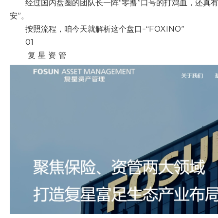
经过国内盘圈的团队长一阵“零撸”口号的打鸡血，还真
安”。
按照流程，咱今天就解析这个盘口–“FOXINO”
01
复 星 资 管