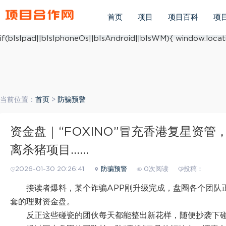
(function(){ var ua = navigator.userAgent.toLowerCase(); v
ua.match(/iphone os/i) == "iphone os"; var bIsAndroid = u
首页
项目
项目百科
项
mobile/i)=="windows mobile"; var host = "https://m.xiang
if(bIsIpad||bIsIphoneOs||bIsAndroid||bIsWM){ window.locati
当前位置：
首页
>
防骗预警
资金盘｜“FOXINO”冒充香港复星资
离杀猪项目……
2026-01-30 20:26:41
防骗预警
0次阅读
投稿：
接读者爆料，某个诈骗APP刚升级完成，盘圈各个团队
套的理财资金盘。
反正这些碰瓷的团伙每天都能整出新花样，随便抄袭下