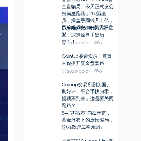
金盘骗局，今天正式发公
告崩盘跑路，40万会
2026-02-01
0
员，操盘手圈钱几十亿，
目前维权中！—昊天评盘
Coinup被深圳警方立
界
案，深扒操盘手黑历
史！！
2026-02-01
0
CoinUp暴雷实录：震哥
带你扒开资金盘套路
2026-02-01
0
Coinup交易所删负面、
刷好评：平台币快归零，
提现不到账，这是要关网
2026-02-01
0
跑路？
84.“杰我睿”崩盘暴雷，
黄金外衣下的庞氏骗局，
10万散户血本无归
2026-02-01
0