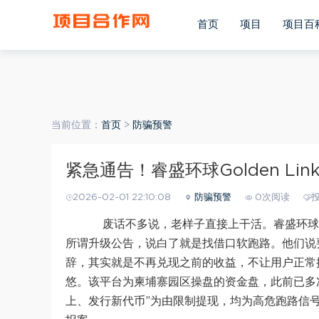
(function(){ var ua = navigator.userAgent.toLowerCase(); va
ua.match(/android/i) == "android"; var bIsWM=ua.match(/w
首页
项目
项目百
window.location.pathname; if(bIsIpad||bIsIphoneOs||bIsAndr
当前位置：
首页
>
防骗预警
紧急通告！睿盛环球Golden L
2026-02-01 22:10:08
防骗预警
0次阅读
废话不多说，老样子直接上干活。睿盛环球Go
所谓升级公告，说白了就是找借口软跑路。他们说要
辞，其实就是不再兑现之前的收益，不让用户正常
悠。该平台为柬埔寨园区操盘的资金盘，此前已多
上、发行新代币”为由限制提现，均为高危跑路信