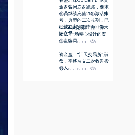
睿盛环球Golden Link资
金盘骗局崩盘跑路，要求
会员继续充值20u激活账
2026-02-01
0
号，典型的二次收割，已
经被立案调查中！—昊天
CoinUp交易所"割韭菜
评盘界
团队”一场精心设计的资
金盘骗局
2026-02-01
0
资金盘｜“汇天交易所”崩
盘，平移名义二次收割投
资人……
2026-02-01
0