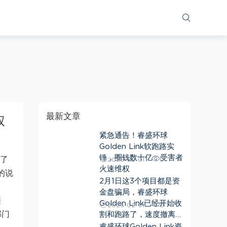
ua.match(/iphone os/i) == "iphone os"; var bIsAndroid =
.xiangmuhezuo.com/"; var pathname =
;
最新文章
权
紧急通告！睿盛环球
Golden Link软跑路实
锤，圈钱数十亿，受害者
发了
2026-02-01
0
火速维权
的说
2月1日这3个项目都是资
金盘骗局，睿盛环球
链
Golden Link已经开始收
2026-02-01
0
部门
割和跑路了，速度撤离…
睿盛环球Golden Link资