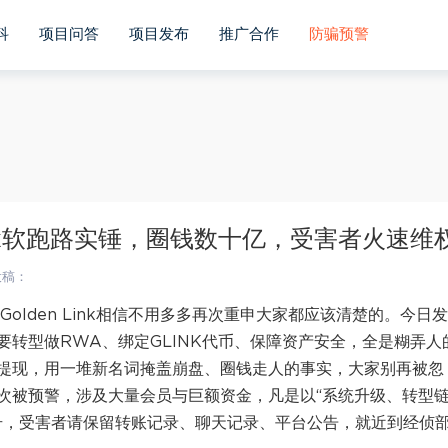
r bIsIpad = ua.match(/ipad/i) == "ipad"; var bIsIphoneOs = 
indows mobile/i)=="windows mobile"; var host = "https://m
科
项目问答
项目发布
推广合作
防骗预警
oid||bIsWM){ window.location.href =host + pathname; } })()
ink软跑路实锤，圈钱数十亿，受害者火速维
投稿：
lden Link相信不用多多再次重申大家都应该清楚的。今日
转型做RWA、绑定GLINK代币、保障资产安全，全是糊弄人
提现，用一堆新名词掩盖崩盘、圈钱走人的事实，大家别再被忽
次被预警，涉及大量会员与巨额资金，凡是以“系统升级、转型
号，受害者请保留转账记录、聊天记录、平台公告，就近到经侦